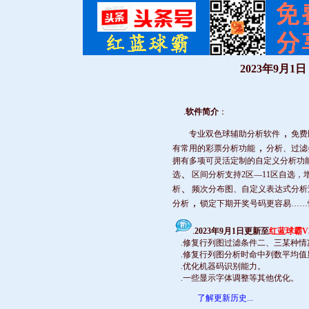
2023年9月
.
软件简介
：
，
专业双色球辅助分析软件
免费
，
有常用的彩票分析功能
分析、过滤
拥有多项可灵活定制的自定义分析功能
、
选
区间分析支持2区—11区自选，
、
析
频次分布图、自定义表达式分析
，
分析
锁定下期开奖号码更容易……
.
2023年9月1日更新至
红蓝球霸V3.
.修复行列图过滤条件二、三某种
.修复行列图分析时命中列数平均值
.优化机器码识别能力。
.一些显示字体调整等其他优化。
了解更新历史...